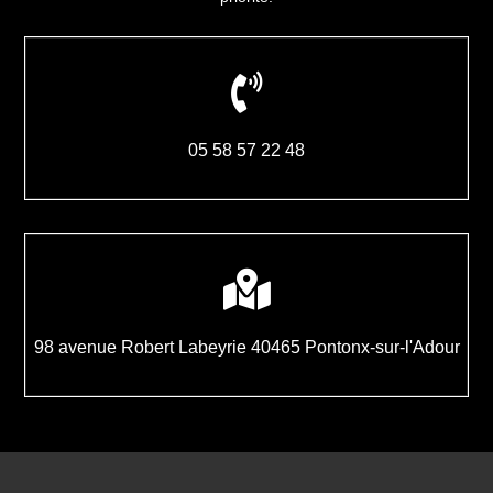

05
58
57
22
48

98 avenue Robert Labeyrie 40465 Pontonx-sur-l'Adour